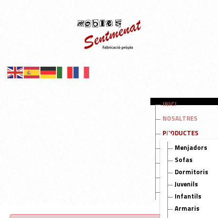
INICI
NOSALTRES
PRODUCTES
OUTLET
Menjadors
Sofas
OFERTES DEL MES
Dormitoris
NOTICIES
Juvenils
CONTACTE
Infantils
Armaris