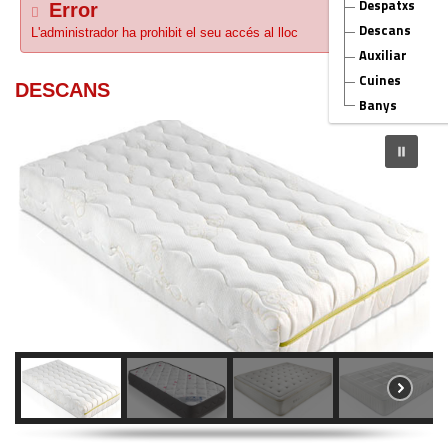
Despatxs
Error
×
Descans
L'administrador ha prohibit el seu accés al lloc
Auxiliar
Cuines
DESCANS
Banys